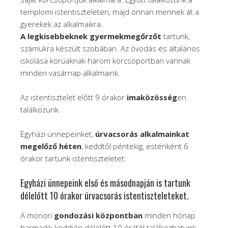
templomi istentiszteleten, majd onnan mennek át a
gyerekek az alkalmaikra.
A legkisebbeknek gyermekmegőrzőt
tartunk,
számukra készült szobában. Az óvodás és általános
iskolása korúaknak három korcsoportban vannak
minden vasárnap alkalmaink.
Az istentisztelet előtt 9 órakor
imaközösség
en
találkozunk.
Egyházi ünnepeinket,
úrvacsorás alkalmainkat
megelőző héten
, keddtől péntekig, esténként 6
órakor tartunk istentiszteletet.
Egyházi ünnepeink első és másodnapján is tartunk
délelőtt 10 órakor úrvacsorás istentiszteleteket.
A monori
gondozási központban
minden hónap
harmadik keddjén délelőtt 10 órától találkozhatunk.