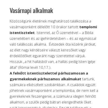
Vasárnapi alkalmak
Közösségünk életének meghatározó találkozása a
vasárnaponként délelőtt 10 órakor tartott
templomi
istentisztelet
. Istennel, az Ő üzenetével – a Biblia
üzenetében és az igehirdetésben – és az egymással
való találkozás alkalma. Évtizedek óta közénk járókat,
az élet nagy kérdéseire választ keresőket vagy
érdeklődőket egyaránt nagy szeretettel várjuk.
Hisszük „a hit hallásból van, a hallás pedig Isten Igéje
által” (Római levél 10,17.).
A felnőtt istentisztelettel párhuzamosan a
gyermekeknek párhuzamos alkalmakat
tartunk,
számukra elkészített szobáinkban. A családok együtt
jöhetnek vasárnaponként a templomba, de nem kell a
gyerekeknek feszengenie, a számukra idegen felnőtt
alkalmon, a szülők pedig bátran elengedhetik őket
saját korcsoportjuk alkalmára. Együtt találkozunk a