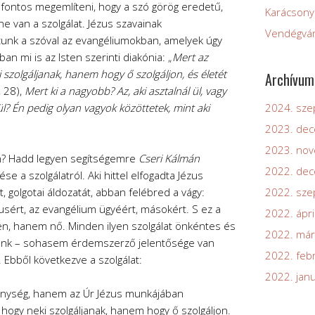
fontos megemlíteni, hogy a szó görög eredetű,
Karácsonyi
 van a szolgálat. Jézus szavainak
Vendégvár
zunk a szóval az evangéliumokban, amelyek úgy
ban mi is az Isten szerinti diakónia: „
Mert az
 szolgáljanak, hanem hogy ő szolgáljon, és életét
Archívum
 28),
Mert ki a nagyobb? Az, aki asztalnál ül, vagy
 ül? Én pedig olyan vagyok közöttetek, mint aki
2024. sz
2023. de
2023. no
n? Hadd legyen segítségemre
Cseri Kálmán
2022. de
e a szolgálatról. Aki hittel elfogadta Jézus
t, golgotai áldozatát, abban felébred a vágy:
2022. sz
ézusért, az evangélium ügyéért, másokért. S ez a
2022. ápri
en, hanem nő. Minden ilyen szolgálat önkéntes és
2022. már
ekünk – sohasem érdemszerző jelentősége van
2022. feb
. Ebből következve a szolgálat:
2022. jan
kenység, hanem az Úr Jézus munkájában
, hogy neki szolgáljanak, hanem hogy ő szolgáljon.