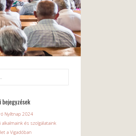
i bejegyzések
ó Nyíltnap 2024
 alkalmaink és szolgálataink
elet a Vigadóban