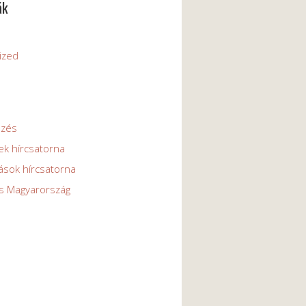
ák
ized
ezés
ek hírcsatorna
ások hírcsatorna
s Magyarország