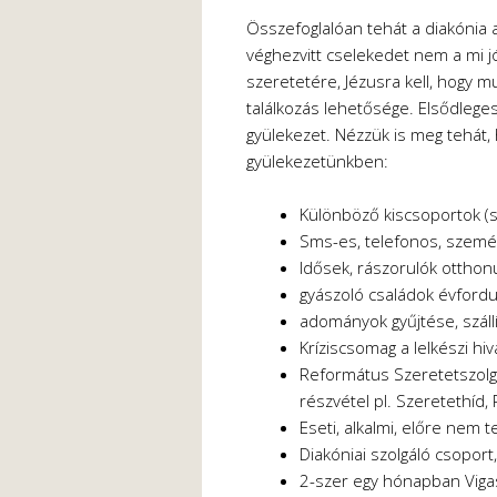
Összefoglalóan tehát a diakónia 
véghezvitt cselekedet nem a mi j
szeretetére, Jézusra kell, hogy m
találkozás lehetősége. Elsődleges
gyülekezet. Nézzük is meg tehát,
gyülekezetünkben:
Különböző kiscsoportok (sz
Sms-es, telefonos, szemé
Idősek, rászorulók ottho
gyászoló családok évford
adományok gyűjtése, száll
Kríziscsomag a lelkészi hiv
Református Szeretetszolgá
részvétel pl. Szeretethíd,
Eseti, alkalmi, előre nem
Diakóniai szolgáló csoport,
2-szer egy hónapban Vigas