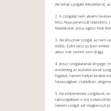
Aki tehát szolgáló lelkülettel él, 
2. A szolgálat nem alkalmi tevé
kész Atyja parancsát teljesíteni, 
feladatokat. Jézus egész földi élet
3. Aki Jézusnak szolgál, az nem v
előbb. Ezért kész az ilyen embe
akkor már semmi sem drága.
4. Jézus szolgálatának lényege: m
eredetileg az asztalok körüli szolg
foglalok, hanem hellyel kínálok m
házasságban, családban, idegene
5. Ha embereknek szolgálunk, az 
rabszolgákban is ezt tudatosította.
nekem szolgál, azt megbecsüli az 