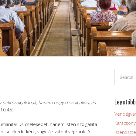
Legutóbb
y neki szolgáljanak, hanem hogy ő szolgáljon, és
 10,45)
Vendégvár
Karácsonyi
umanitárius cselekedet, hanem Isten szolgálata
ócselekedetként, vagy látszatból végzünk. A
Istentiszt