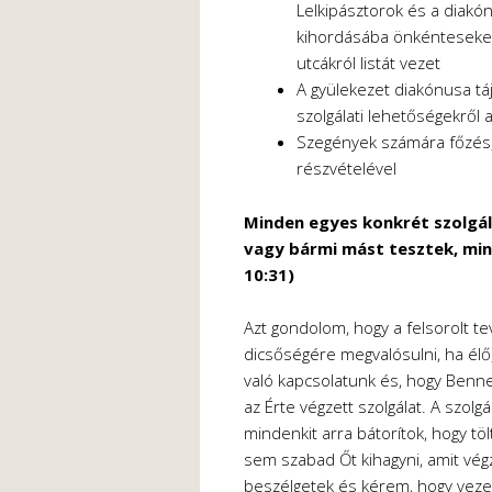
Lelkipásztorok és a diakón
kihordásába önkénteseket 
utcákról listát vezet
A gyülekezet diakónusa táj
szolgálati lehetőségekről a
Szegények számára főzés,
részvételével
Minden egyes konkrét szolgála
vagy bármi mást tesztek, min
10:31)
Azt gondolom, hogy a felsorolt t
dicsőségére megvalósulni, ha élő
való kapcsolatunk és, hogy Benne
az Érte végzett szolgálat. A szolgá
mindenkit arra bátorítok, hogy tö
sem szabad Őt kihagyni, amit vég
beszélgetek és kérem, hogy vez