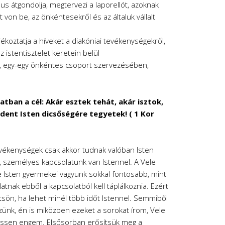
us átgondolja, megtervezi a laporellót, azoknak
von be, az önkéntesekről és az általuk vállalt
ékoztatja a híveket a diakóniai tevékenységekről,
z istentisztelet keretein belül
 egy-egy önkéntes csoport szervezésében,
tban a cél: Akár esztek tehát, akár isztok,
dent Isten dicsőségére tegyetek! ( 1 Kor
evékenységek csak akkor tudnak valóban Isten
, személyes kapcsolatunk van Istennel. A Vele
 Isten gyermekei vagyunk sokkal fontosabb, mint
latnak ebből a kapcsolatból kell táplálkoznia. Ezért
ltsön, ha lehet minél több időt Istennel. Semmiből
zünk, én is miközben ezeket a sorokat írom, Vele
essen engem. Elsősorban erősítsük meg a