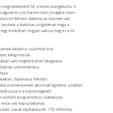
a megcselekedett hit, a kezek evangéliuma. A
óságunkról szól, hanem Isten jóságára, Isten
utasson! Minden diakónia az Istennel való
 területe a diakóniai szolgálatnak maga a
 hogy konkrétan, hogyan valósul meg ez a mi
erdai bibliaóra, csütörtöki óra)
lyes lelkigondozás
nukban való megkeresése/ látogatása
ulójának számontartása
ítása
atalban, folyamatos feltöltés
lat eseményeinek/ akcióinak figyelése, azokban
 Radírozzuk ki a különbségeket!
 tervezhető programokhoz csatlakozás
 velük való kapcsolattartás
ztaló szavak eljuttatása kb. 150 otthonba,