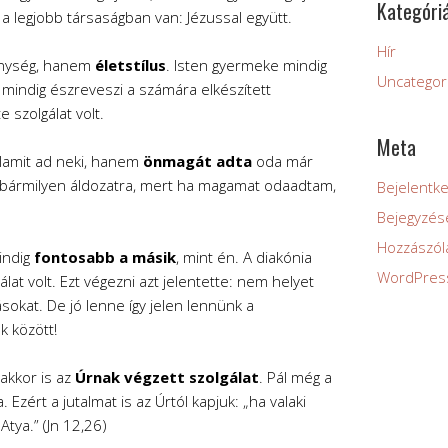
Kategóri
az a legjobb társaságban van: Jézussal együtt.
Hír
kenység, hanem
életstílus
. Isten gyermeke mindig
Uncategor
s mindig észreveszi a számára elkészített
e szolgálat volt.
Meta
alamit ad neki, hanem
önmagát adta
oda már
r bármilyen áldozatra, mert ha magamat odaadtam,
Bejelentk
Bejegyzés
Hozzászól
indig
fontosabb a másik
, mint én. A diakónia
WordPres
álat volt. Ezt végezni azt jelentette: nem helyet
ásokat. De jó lenne így jelen lennünk a
k között!
akkor is az
Úrnak végzett szolgálat
. Pál még a
 Ezért a jutalmat is az Úrtól kapjuk: „ha valaki
Atya.” (Jn 12,26)