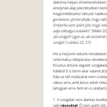
diakónia helyes értelmezésében 
amelynek alap jelentésében benne
megismétlésekor kétszer találko
gondolom, jól körülírják, hogy való
Emberfia sem azért jött, hogy neki
adja váltságul sokakért.”
(Máté 20,
aki szolgál? Ugye az, aki asztalnál
szolgál.
( Lukács 22, 27)
Hol a helyünk nekünk mindebbe
református lelkipásztor elmélkedés
Krisztus értünk végzett szolgálatá
hálából ő is tenni akar valamit J
hála az idő múlásával nem csökk
válasz arra, amit Jézus adott n
(ahogyan erre fent én is utaltam)
1. A szolgálat nem alantas tevé
való
részvétel
. Ő nem azért jött