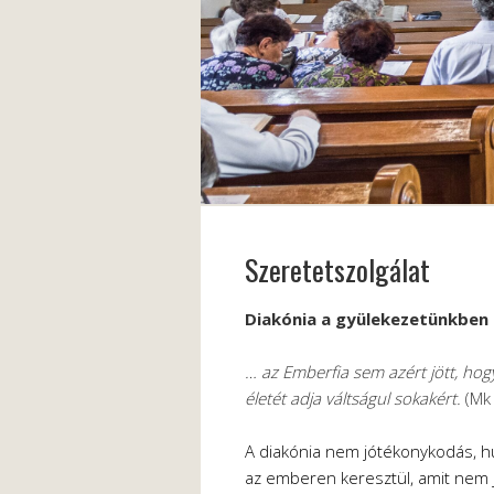
Szeretetszolgálat
Diakónia a gyülekezetünkben
… az Emberfia sem azért jött, hog
életét adja váltságul sokakért.
(Mk
A diakónia nem jótékonykodás, h
az emberen keresztül, amit nem j