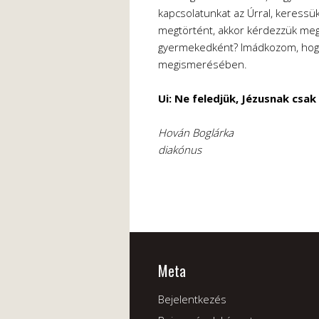
kapcsolatunkat az Úrral, keressü
megtörtént, akkor kérdezzük meg
gyermekedként? Imádkozom, hog
megismerésében.
Ui: Ne feledjük, Jézusnak csak
Hován Boglárka
diakónus
Meta
Bejelentkezés