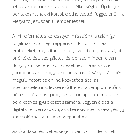
lehúztak bennünket az Isten nélküliségbe. Új dolgok
bontakozhatnak ki kortól, élethelyzettől függetlenül… a
Megváltó Jézusban új ember leszek!
A mi református keresztyén missziónk is talán így
fogalmazható meg frappánsan: REformálni az
embereket, megújítani – hitet, szeretetet, tisztaságot,
önértékelést, szolgálatot, és persze minden olyan
dolgot, ami keretet adhat ezekhez. Hálás szívvel
gondolunk arra, hogy a koronavírus-járvány után idén
megújulhatott az online közvetítés által az
istentiszteletünk, lecserélődhetett a templomtetőnk
héjazata, és most pedig az új honlapunkat mutatjuk
be a kedves gyülekezet számára. Legyen áldás a
digitális térben azokon, akik keresik Isten szavát, és így
kapcsolódnak a mi közösségünkhöz.
Az Ő áldását és békességét kívánjuk mindenkinek!