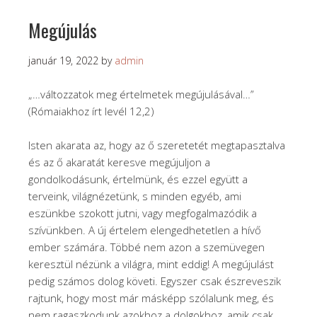
Megújulás
január 19, 2022
by
admin
„…változzatok meg értelmetek megújulásával…”
(Rómaiakhoz írt levél 12,2)
Isten akarata az, hogy az ő szeretetét megtapasztalva
és az ő akaratát keresve megújuljon a
gondolkodásunk, értelmünk, és ezzel együtt a
terveink, világnézetünk, s minden egyéb, ami
eszünkbe szokott jutni, vagy megfogalmazódik a
szívünkben. A új értelem elengedhetetlen a hívő
ember számára. Többé nem azon a szemüvegen
keresztül nézünk a világra, mint eddig! A megújulást
pedig számos dolog követi. Egyszer csak észreveszik
rajtunk, hogy most már másképp szólalunk meg, és
nem ragaszkodunk azokhoz a dolgokhoz, amik csak